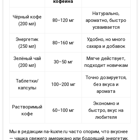
кофеина
Натурально,
Чёрный кофе
80–120 мг
ароматно, быстро
(200 мл)
усваивается
Энергетик
Удобно, но много
80–160 мг
(250 мл)
сахара и добавок
Зелёный чай
Мягче действует,
30–50 мг
(200 мл)
подходит новичкам
Точно дозируется,
Таблетки/
100–200 мг
без вкуса и
капсулы
аромата
Экономно и
Растворимый
60–100 мг
быстро, вкус на
кофе
любителя
Мы в редакции na-kuxne.ru часто спорим, что вкуснее
— чашка свежего американо или бодрящий энергетик.