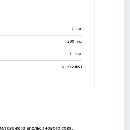
2
шт.
200
мл
1
ст.л.
5
кубиков
 мл свежего апельсинового сока.