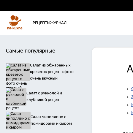
РЕЦЕПТЫ
ЖУРНАЛ
Самые популярные
Салат из обжаренных
А
креветок рецепт с фото
очень вкусный
Салат с рукколой и
клубникой рецепт
Салат чиполлино с
помидорами и сыром