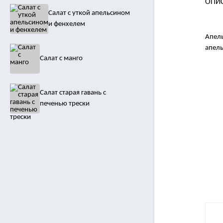
ОПИ
Салат с уткой апельсином
и фенхелем
Апель
апель
Салат с манго
Салат старая гавань с
печенью трески