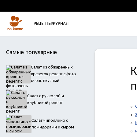
РЕЦЕПТЫ
ЖУРНАЛ
Самые популярные
Салат из обжаренных
К
креветок рецепт с фото
очень вкусный
п
Салат с рукколой и
клубникой рецепт
Салат чиполлино с
помидорами и сыром