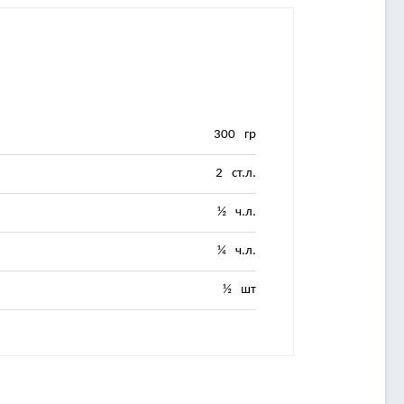
300
гр
2
ст.л.
½
ч.л.
¼
ч.л.
½
шт