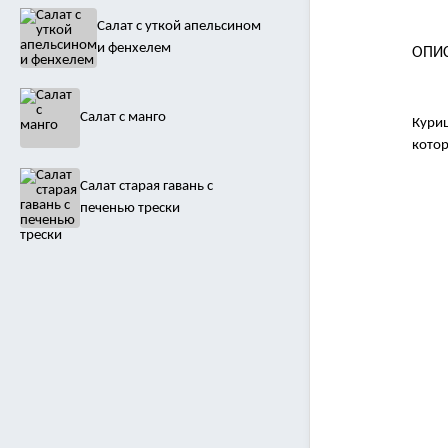
Салат с уткой апельсином
и фенхелем
ОПИ
Салат с манго
Куриц
котор
Салат старая гавань с
печенью трески