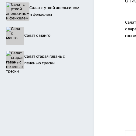
ОПИ
Салат с уткой апельсином
и фенхелем
Салат
с вар
Салат с манго
гостя
Салат старая гавань с
печенью трески