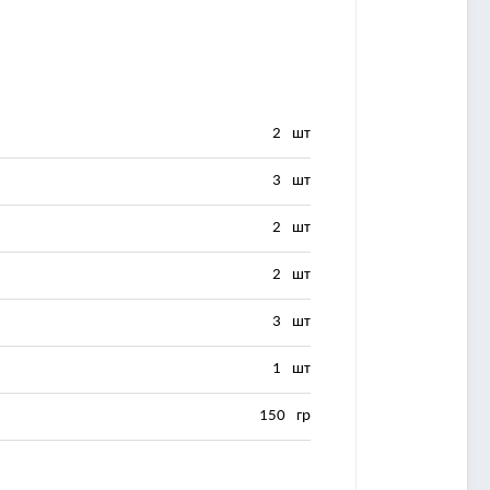
2
шт
3
шт
2
шт
2
шт
3
шт
1
шт
150
гр