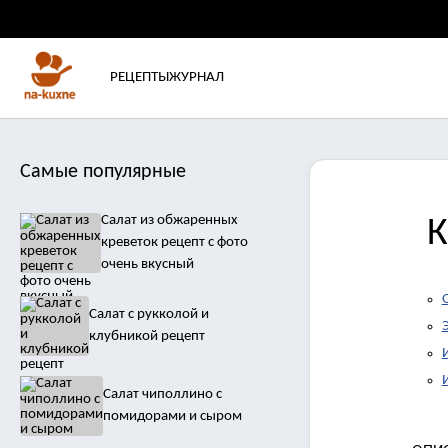
РЕЦЕПТЫ
ЖУРНАЛ
Самые популярные
Салат из обжаренных
К
креветок рецепт с фото
очень вкусный
Салат с рукколой и
клубникой рецепт
Салат чиполлино с
помидорами и сыром