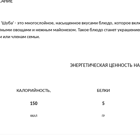
САНИЕ
 'Шуба' - это многослойное, насыщенное вкусами блюдо, которое вклю
ёными овощами и нежным майонезом. Такое блюдо станет украшением
м или членам семьи.
ЭНЕРГЕТИЧЕСКАЯ ЦЕННОСТЬ Н
КАЛОРИЙНОСТЬ,
БЕЛКИ
150
5
ККАЛ
ГР