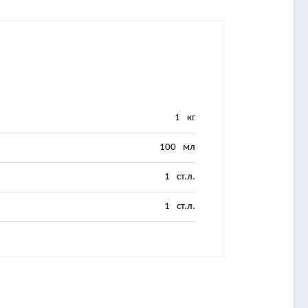
1
кг
100
мл
1
ст.л.
1
ст.л.