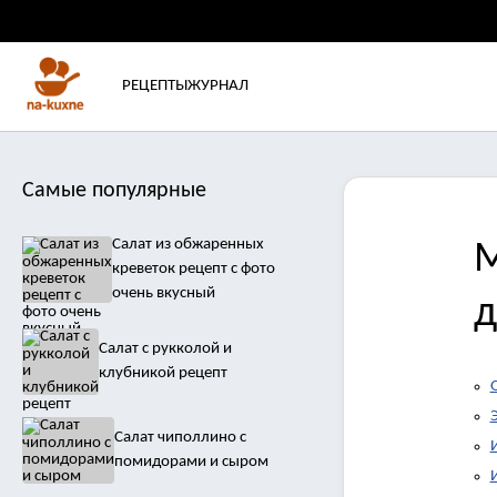
РЕЦЕПТЫ
ЖУРНАЛ
Самые популярные
Салат из обжаренных
М
креветок рецепт с фото
очень вкусный
д
Салат с рукколой и
клубникой рецепт
Салат чиполлино с
помидорами и сыром