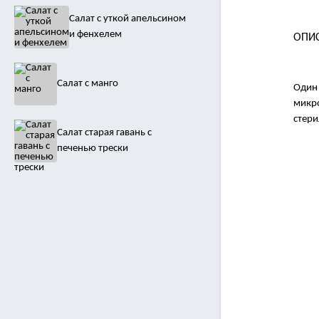
Салат с уткой апельсином
и фенхелем
ОПИ
Салат с манго
Один 
микро
стери
Салат старая гавань с
печенью трески