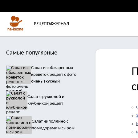
РЕЦЕПТЫ
ЖУРНАЛ
Самые популярные
Салат из обжаренных
П
креветок рецепт с фото
очень вкусный
с
Салат с рукколой и
клубникой рецепт
Салат чиполлино с
помидорами и сыром