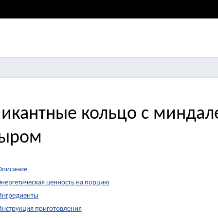
икантные кольцо с минда
ыром
Описание
Энергетическая ценность на порцию
Ингредиенты
Инструкция приготовления