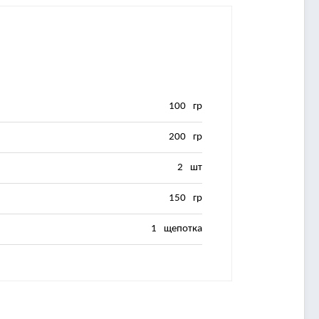
100
гр
200
гр
2
шт
150
гр
1
щепотка