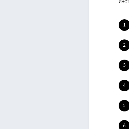
ИНСТ
1
2
3
4
5
6