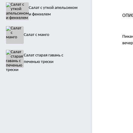
Салат с уткой апельсином
и фенхелем
ОПИ
Салат с манго
Пикан
вечер
Салат старая гавань с
печенью трески