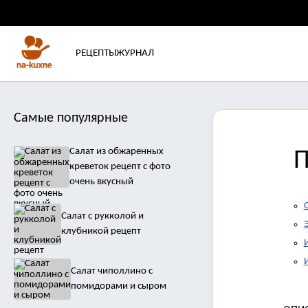
РЕЦЕПТЫ
ЖУРНАЛ
Самые популярные
Салат из обжаренных
П
креветок рецепт с фото
очень вкусный
Салат с рукколой и
клубникой рецепт
Салат чиполлино с
помидорами и сыром