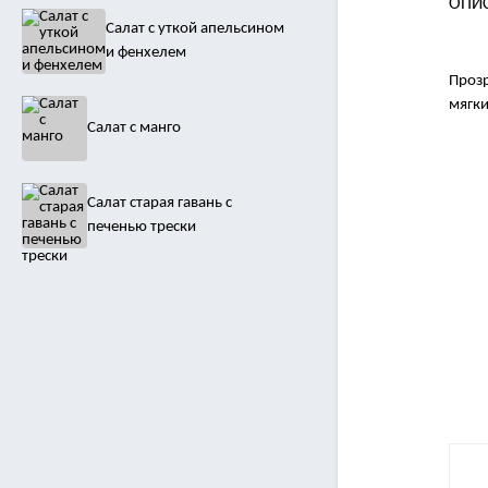
ОПИ
Салат с уткой апельсином
и фенхелем
Прозр
мягки
Салат с манго
Салат старая гавань с
печенью трески