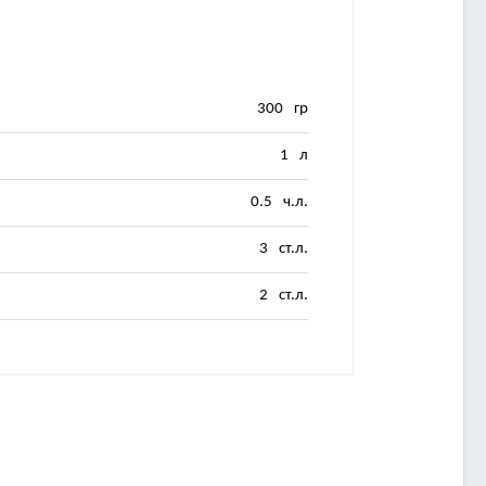
300
гр
1
л
0.5
ч.л.
3
ст.л.
2
ст.л.