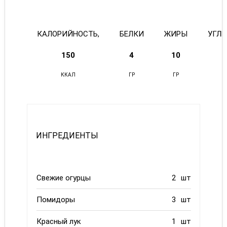
КАЛОРИЙНОСТЬ,
БЕЛКИ
ЖИРЫ
УГЛ
150
4
10
ККАЛ
ГР
ГР
ИНГРЕДИЕНТЫ
Свежие огурцы
2
шт
Помидоры
3
шт
Красный лук
1
шт