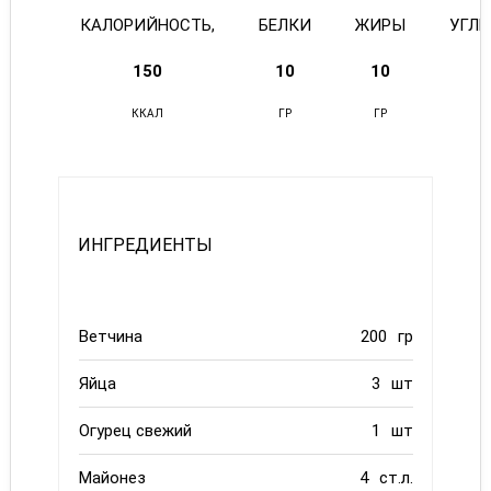
КАЛОРИЙНОСТЬ,
БЕЛКИ
ЖИРЫ
УГЛ
150
10
10
ККАЛ
ГР
ГР
ИНГРЕДИЕНТЫ
Ветчина
200
гр
Яйца
3
шт
Огурец свежий
1
шт
Майонез
4
ст.л.