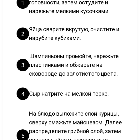
готовности, затем остудите и
1
нарежьте мелкими кусочками.
Яйца сварите вкрутую, очистите и
2
нарубите кубиками.
Шампиньоны промойте, нарежьте
пластинками и обжарьте на
3
сковороде до золотистого цвета.
Сыр натрите на мелкой терке.
4
На блюдо выложите слой курицы,
сверху смажьте майонезом. Далее
распределите грибной слой, затем
5
ананасы, яйца и, наконец, сыр.