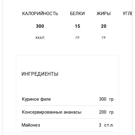
КАЛОРИЙНОСТЬ
БЕЛКИ
ЖИРЫ
УГЛЕ
300
15
20
1
ККАЛ
ГР
ГР
Г
ИНГРЕДИЕНТЫ
Куриное филе
300
гр
Консервированные ананасы
200
гр
Майонез
3
ст.л.