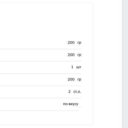
200
гр
200
гр
1
шт
200
гр
2
ст.л.
по вкусу