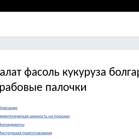
алат фасоль кукуруза болг
рабовые палочки
Описание
Энергетическая ценность на порцию
Ингредиенты
Инструкция приготовления