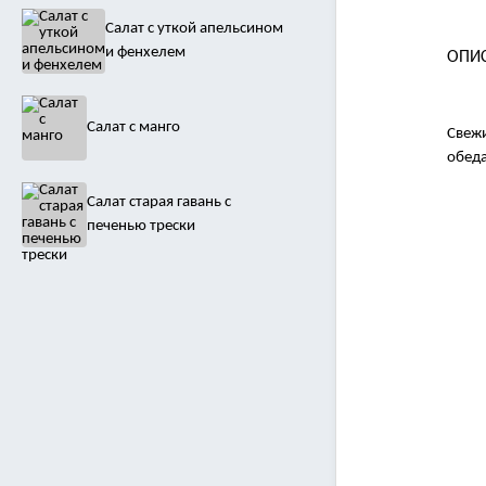
Салат с уткой апельсином
и фенхелем
ОПИ
Салат с манго
Свежи
обеда
Салат старая гавань с
печенью трески