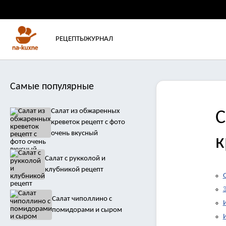
РЕЦЕПТЫ
ЖУРНАЛ
Самые популярные
Салат из обжаренных
С
креветок рецепт с фото
очень вкусный
к
Салат с рукколой и
клубникой рецепт
Салат чиполлино с
помидорами и сыром