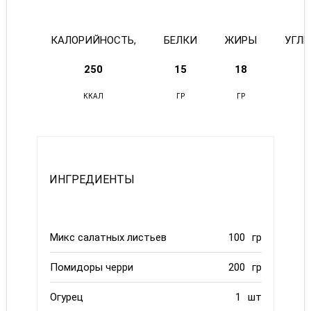
КАЛОРИЙНОСТЬ,
БЕЛКИ
ЖИРЫ
УГЛ
250
15
18
ККАЛ
ГР
ГР
ИНГРЕДИЕНТЫ
Микс салатных листьев
100
гр
Помидоры черри
200
гр
Огурец
1
шт