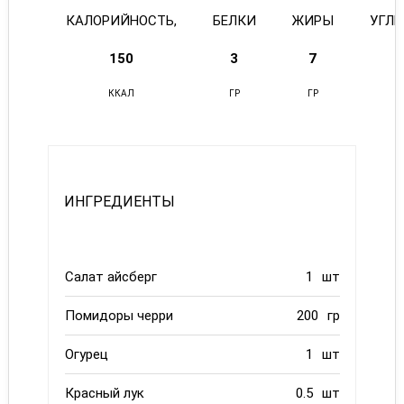
КАЛОРИЙНОСТЬ,
БЕЛКИ
ЖИРЫ
УГЛ
150
3
7
ККАЛ
ГР
ГР
ИНГРЕДИЕНТЫ
Салат айсберг
1
шт
Помидоры черри
200
гр
Огурец
1
шт
Красный лук
0.5
шт