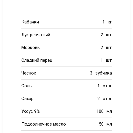
Кабачки
1
кг
Лук репчатый
2
шт
Морковь
2
шт
Сладкий перец
1
шт
Чеснок
3
зубчика
Соль
1
ст.л.
Сахар
2
ст.л.
Уксус 9%
100
мл
Подсолнечное масло
50
мл