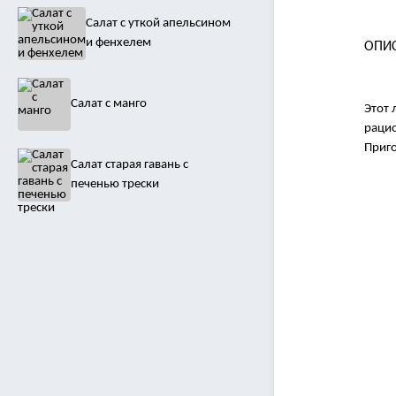
Салат с уткой апельсином
и фенхелем
ОПИ
Салат с манго
Этот 
рацио
Приго
Салат старая гавань с
печенью трески