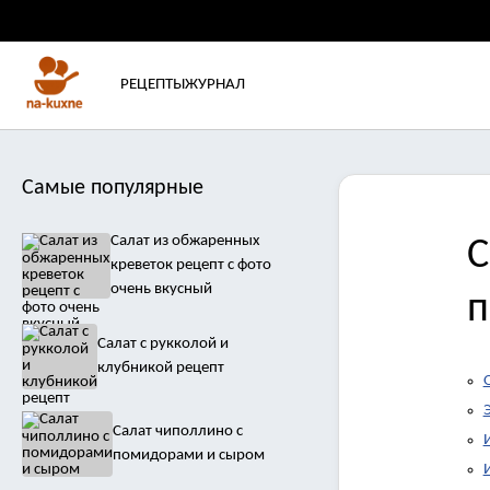
РЕЦЕПТЫ
ЖУРНАЛ
Самые популярные
Салат из обжаренных
С
креветок рецепт с фото
очень вкусный
п
Салат с рукколой и
клубникой рецепт
Салат чиполлино с
помидорами и сыром