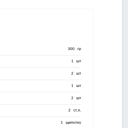
300
гр
1
шт
2
шт
1
шт
2
шт
2
ст.л.
1
щепотку