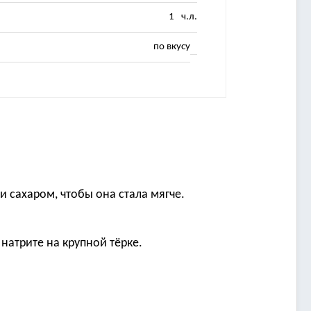
1
ч.л.
по вкусу
и сахаром, чтобы она стала мягче.
натрите на крупной тёрке.