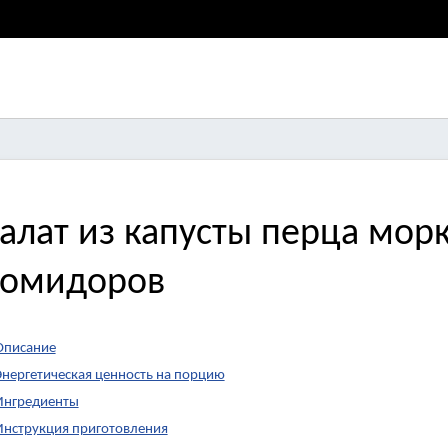
алат из капусты перца морк
омидоров
Описание
Энергетическая ценность на порцию
Ингредиенты
Инструкция приготовления