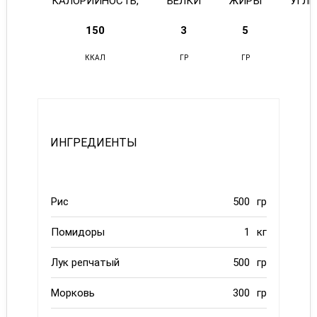
КАЛОРИЙНОСТЬ,
БЕЛКИ
ЖИРЫ
УГЛ
150
3
5
ККАЛ
ГР
ГР
ИНГРЕДИЕНТЫ
Рис
500
гр
Помидоры
1
кг
Лук репчатый
500
гр
Морковь
300
гр