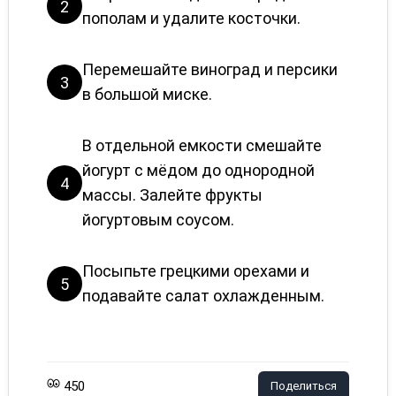
2
пополам и удалите косточки.
Перемешайте виноград и персики
3
в большой миске.
В отдельной емкости смешайте
йогурт с мёдом до однородной
4
массы. Залейте фрукты
йогуртовым соусом.
Посыпьте грецкими орехами и
5
подавайте салат охлажденным.
450
Поделиться