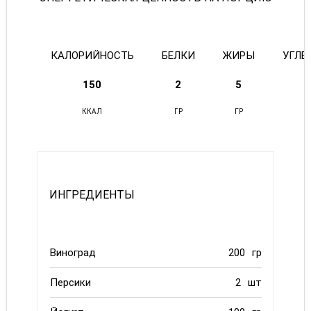
КАЛОРИЙНОСТЬ
БЕЛКИ
ЖИРЫ
УГЛЕ
150
2
5
2
ККАЛ
ГР
ГР
Г
ИНГРЕДИЕНТЫ
Виноград
200
гр
Персики
2
шт