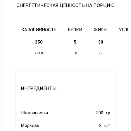
ЭНЕРГЕТИЧЕСКАЯ ЦЕННОСТЬ НА ПОРЦИЮ
КАЛОРИЙНОСТЬ
БЕЛКИ
ЖИРЫ
УГЛЕ
350
5
30
1
ККАЛ
ГР
ГР
Г
ИНГРЕДИЕНТЫ
Шампиньоны
300
гр
Морковь
2
шт