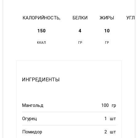
КАЛОРИЙНОСТЬ,
БЕЛКИ
ЖИРЫ
УГЛ
150
4
10
ККАЛ
ГР
ГР
ИНГРЕДИЕНТЫ
Мангольд
100
гр
Огурец
1
шт
Помидор
2
шт