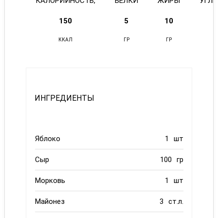
КАЛОРИЙНОСТЬ,
БЕЛКИ
ЖИРЫ
УГЛ
150
5
10
ККАЛ
ГР
ГР
ИНГРЕДИЕНТЫ
Яблоко
1
шт
Сыр
100
гр
Морковь
1
шт
Майонез
3
ст.л.