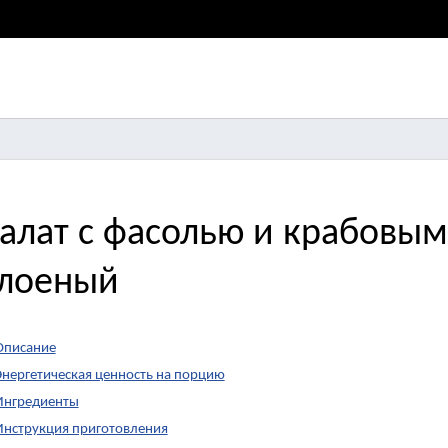
алат с фасолью и крабовы
лоеный
Описание
Энергетическая ценность на порцию
Ингредиенты
Инструкция приготовления