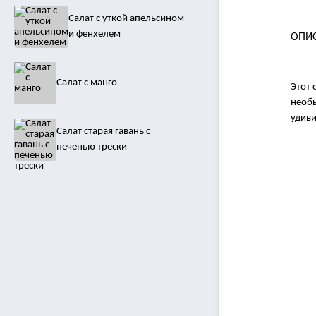
Салат с уткой апельсином
и фенхелем
ОПИ
Салат с манго
Этот 
необы
удиви
Салат старая гавань с
печенью трески