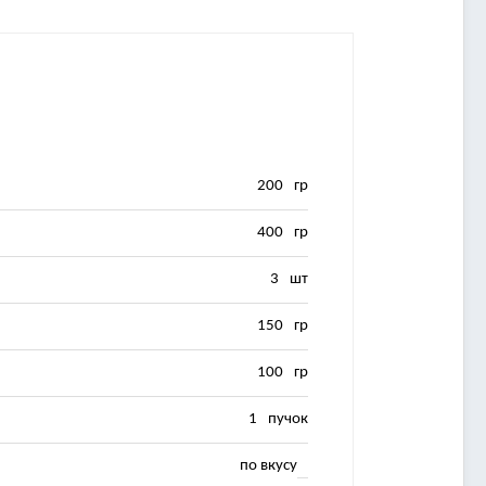
200
гр
400
гр
3
шт
150
гр
100
гр
1
пучок
по вкусу