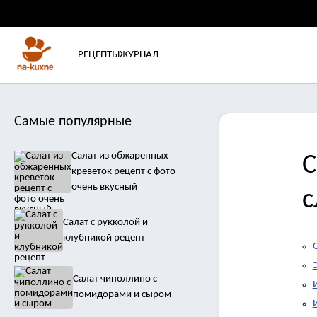
РЕЦЕПТЫ
ЖУРНАЛ
Самые популярные
Салат из обжаренных
С
креветок рецепт с фото
очень вкусный
с
Салат с рукколой и
клубникой рецепт
Салат чиполлино с
помидорами и сыром