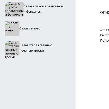
Салат с уткой апельсином
и фенхелем
ОПИ
Салат с манго
Этот 
быстр
Попро
Салат старая гавань с
печенью трески