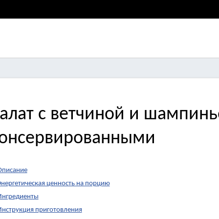
алат с ветчиной и шампин
онсервированными
Описание
Энергетическая ценность на порцию
Ингредиенты
Инструкция приготовления