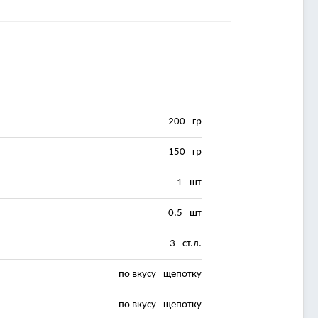
200
гр
150
гр
1
шт
0.5
шт
3
ст.л.
по вкусу
щепотку
по вкусу
щепотку