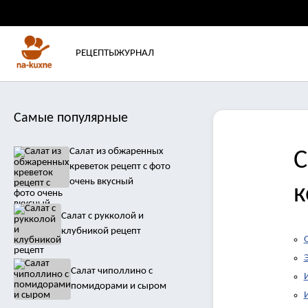
РЕЦЕПТЫ
ЖУРНАЛ
Самые популярные
Салат из обжаренных
С
креветок рецепт с фото
очень вкусный
к
Салат с рукколой и
клубникой рецепт
Салат чиполлино с
помидорами и сыром