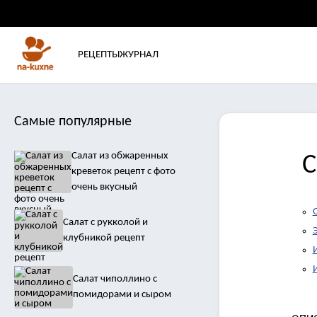
РЕЦЕПТЫ
ЖУРНАЛ
Самые популярные
Салат из обжаренных
С
креветок рецепт с фото
очень вкусный
Салат с рукколой и
клубникой рецепт
Салат чиполлино с
помидорами и сыром