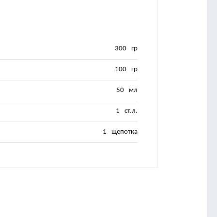
300
гр
100
гр
50
мл
1
ст.л.
1
щепотка