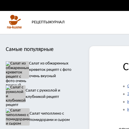
РЕЦЕПТЫ
ЖУРНАЛ
Самые популярные
Салат из обжаренных
С
креветок рецепт с фото
очень вкусный
Салат с рукколой и
клубникой рецепт
Салат чиполлино с
помидорами и сыром