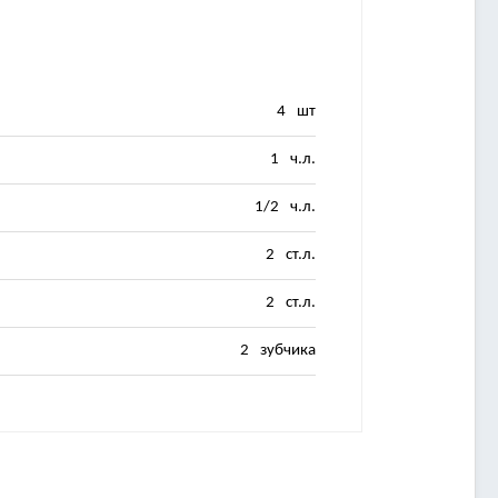
4
шт
1
ч.л.
1/2
ч.л.
2
ст.л.
2
ст.л.
2
зубчика