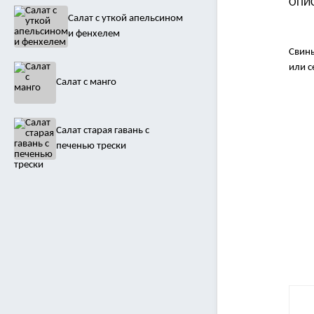
ОПИ
Салат с уткой апельсином
и фенхелем
Свины
или с
Салат с манго
Салат старая гавань с
печенью трески