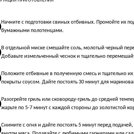
РУКЦИЯ ПРИГОТОВЛЕНИЯ
Начните с подготовки свиных отбивных. Промойте их по
бумажными полотенцами.
В отдельной миске смешайте соль, молотый черный пере
Добавьте измельченный чеснок и тщательно перемешай
Положите отбивные в полученную смесь и тщательно их
покрыты соусом. Дайте постоять 30 минут для маринова
Разогрейте гриль или сковороду-гриль до средней темп
жарьте по 5-7 минут с каждой стороны до золотистой ко
Снимите с огня и дайте постоять 5 минут перед подачей
внутри мяса. Подавайте с любимыми гарнирами или сал