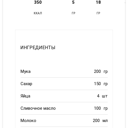
350
5
18
4
ККАЛ
ГР
ГР
Г
ИНГРЕДИЕНТЫ
Мука
200
гр
Сахар
150
гр
Яйца
4
шт
Сливочное масло
100
гр
Молоко
200
мл