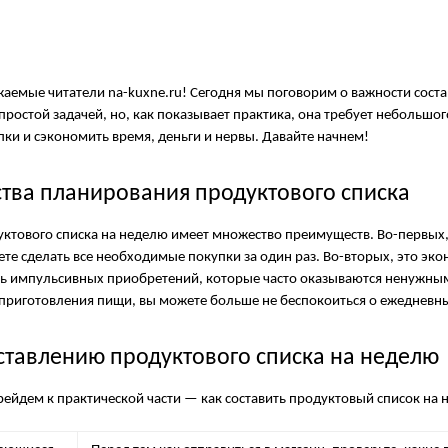
жаемые читатели na-kuxne.ru! Сегодня мы поговорим о важности соста
простой задачей, но, как показывает практика, она требует небольшо
ки и сэкономить время, деньги и нервы. Давайте начнем!
ва планирования продуктового списка
ктового списка на неделю имеет множество преимуществ. Во-первых,
ете сделать все необходимые покупки за один раз. Во-вторых, это эк
 импульсивных приобретений, которые часто оказываются ненужными. В
приготовления пищи, вы можете больше не беспокоиться о ежедневны
ставлению продуктового списка на неделю
рейдем к практической части — как составить продуктовый список на 