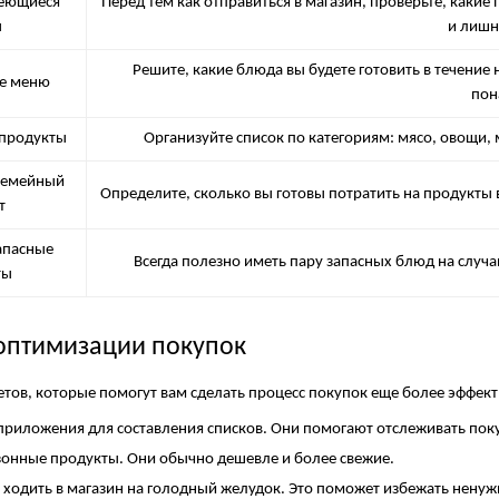
меющиеся
Перед тем как отправиться в магазин, проверьте, какие
ы
и лишн
Решите, какие блюда вы будете готовить в течение
те меню
пон
 продукты
Организуйте список по категориям: мясо, овощи, 
 семейный
Определите, сколько вы готовы потратить на продукты 
т
запасные
Всегда полезно иметь пару запасных блюд на случ
ты
оптимизации покупок
етов, которые помогут вам сделать процесс покупок еще более эффек
приложения для составления списков. Они помогают отслеживать поку
зонные продукты. Они обычно дешевле и более свежие.
е ходить в магазин на голодный желудок. Это поможет избежать нену