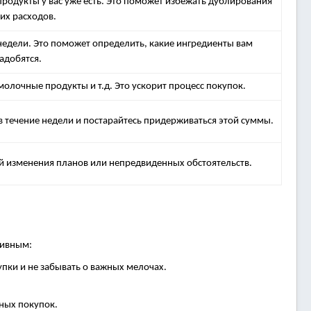
 продукты у вас уже есть. Это поможет избежать дублирования
их расходов.
 недели. Это поможет определить, какие ингредиенты вам
адобятся.
молочные продукты и т.д. Это ускорит процесс покупок.
в течение недели и постарайтесь придерживаться этой суммы.
ай изменения планов или непредвиденных обстоятельств.
тивным:
пки и не забывать о важных мелочах.
жных покупок.