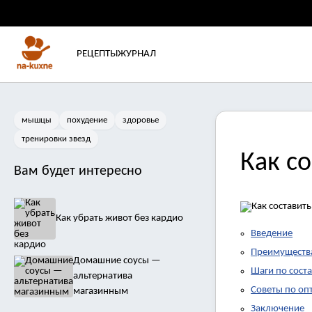
РЕЦЕПТЫ
ЖУРНАЛ
мышцы
похудение
здоровье
тренировки звезд
Как с
Вам будет интересно
Как убрать живот без кардио
Введение
Преимущества
Домашние соусы —
Шаги по сост
альтернатива
Советы по оп
магазинным
Заключение