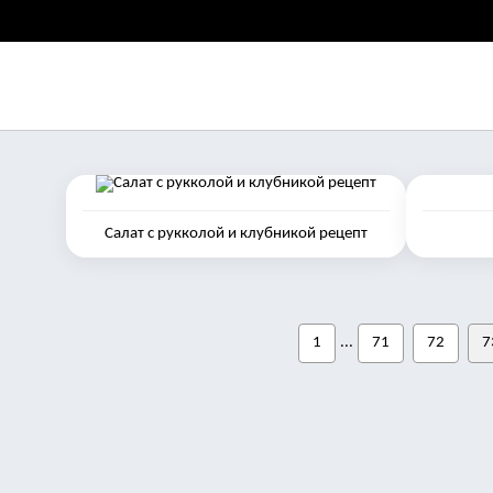
Салат с рукколой и клубникой рецепт
1
...
71
72
7