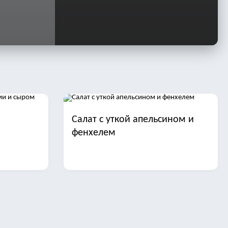
Салат с уткой апельсином и
фенхелем
иной и
Салаты с отварной рыбой на