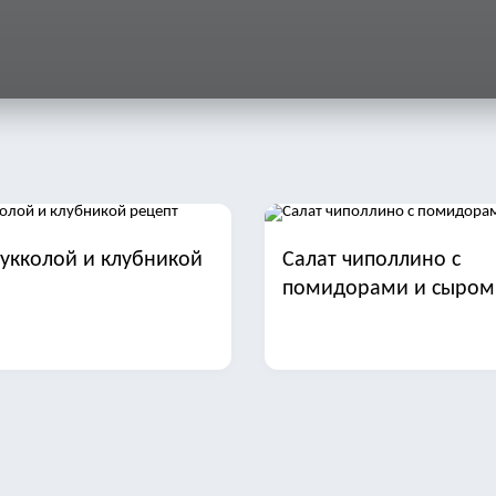
рукколой и клубникой
Салат чиполлино с
помидорами и сыром
арая гавань с печенью
Салат с фасолью ветч