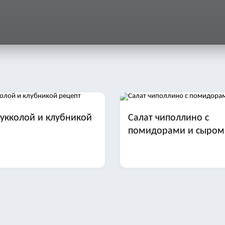
рукколой и клубникой
Салат чиполлино с
помидорами и сыром
арая гавань с печенью
Салат с фасолью ветч