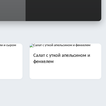
Салат с уткой апельсином и
фенхелем
иной и
Салаты с отварной рыбой на