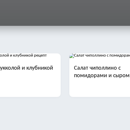
рукколой и клубникой
Салат чиполлино с
помидорами и сыром
арая гавань с печенью
Салат с фасолью ветч