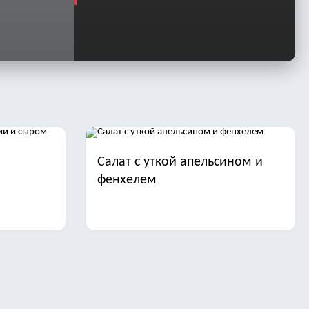
Салат с уткой апельсином и
фенхелем
иной и
Салаты с отварной рыбой на