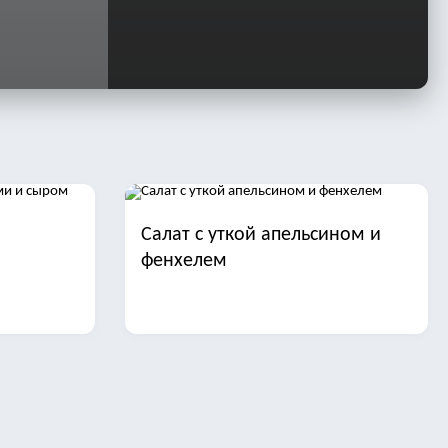
Салат с уткой апельсином и
фенхелем
иной и
Салаты с отварной рыбой на