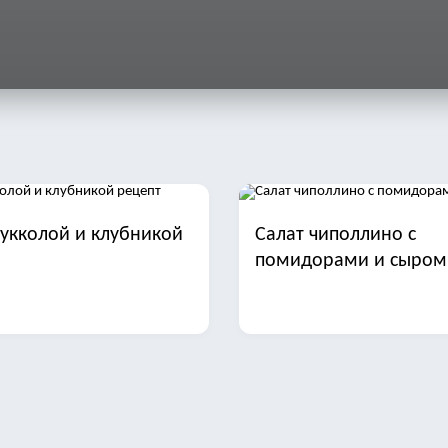
рукколой и клубникой
Салат чиполлино с
помидорами и сыром
арая гавань с печенью
Салат с фасолью ветч