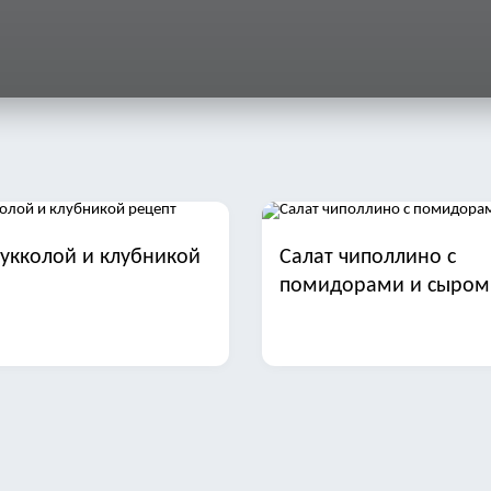
рукколой и клубникой
Салат чиполлино с
помидорами и сыром
арая гавань с печенью
Салат с фасолью ветч