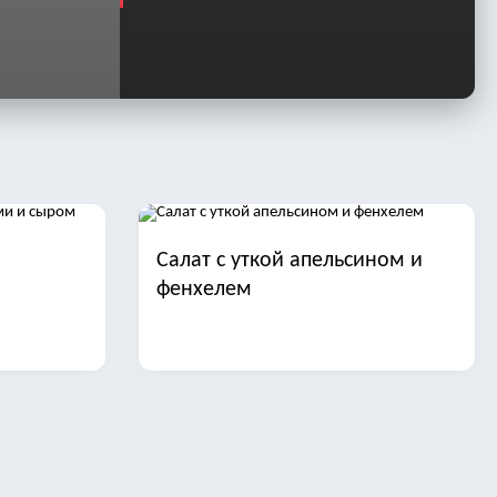
Салат с уткой апельсином и
фенхелем
иной и
Салаты с отварной рыбой на