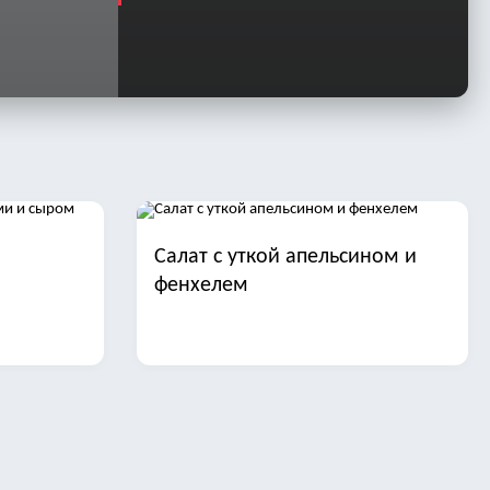
Салат с уткой апельсином и
фенхелем
иной и
Салаты с отварной рыбой на