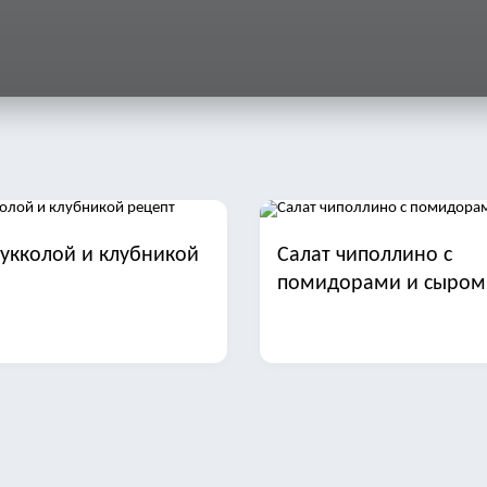
рукколой и клубникой
Салат чиполлино с
помидорами и сыром
арая гавань с печенью
Салат с фасолью ветч