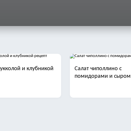
рукколой и клубникой
Салат чиполлино с
помидорами и сыром
арая гавань с печенью
Салат с фасолью ветч