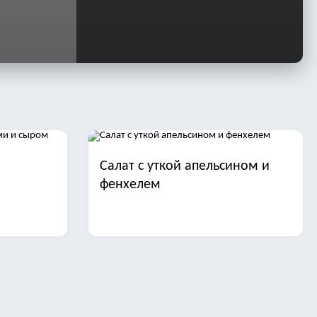
Салат с уткой апельсином и
фенхелем
иной и
Салаты с отварной рыбой на