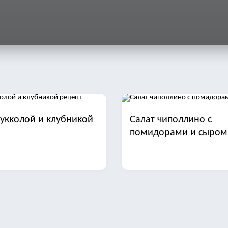
рукколой и клубникой
Салат чиполлино с
помидорами и сыром
арая гавань с печенью
Салат с фасолью ветч