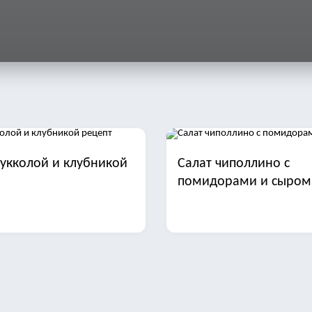
рукколой и клубникой
Салат чиполлино с
помидорами и сыром
арая гавань с печенью
Салат с фасолью ветч