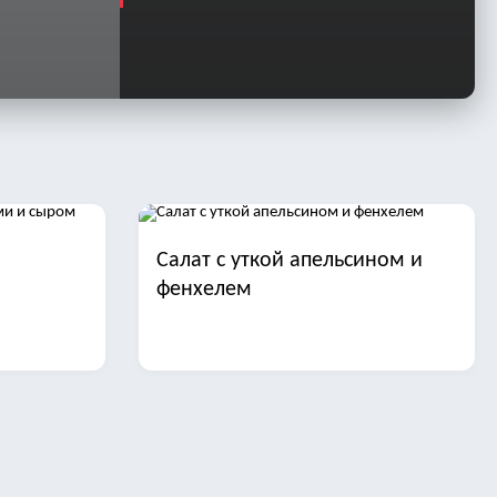
Салат с уткой апельсином и
фенхелем
иной и
Салаты с отварной рыбой на